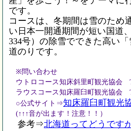
産」を歩こう！～をテーマに
です。
コースは、冬期間は雪のため
い日本一開通期間が短い国道
334号）の除雪でできた高い「
道のりです。
※問い合わせ
ウトロコース知床斜里町観光協会 Tel 01
ラウスコース知床羅臼町観光協会 Tel 01
知床羅臼町観光
○公式サイト⇒
(↑↑↑音が出ます！注意！！）
参考⇒
北海道ってどうですか