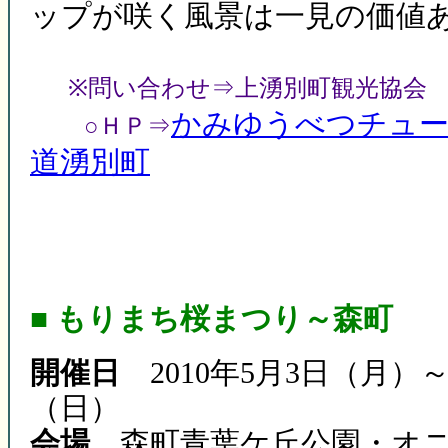
ップが咲く風景は一見の価値
※問い合わせ⇒上湧別町観光協会 Tel 0
かみゆうべつチュー
○ＨＰ⇒
道湧別町
■ もりまち桜まつり～森町
開催日
2010年5月3日（月）～
（日）
会場
森町青葉ケ丘公園・オニ