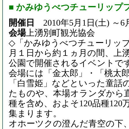
■ かみゆうべつチューリップ
開催日
2010年5月1日(土) ～6
会場
上湧別町観光協会
◇「かみゆうべつチューリッ
月１日から約１ヵ月の間、上
公園で開催されるイベントで
会場には「金太郎」・「桃太
「白雪姫」などといった童話
たものや、本場オランダから
種を含め、およそ120品種12
集まります。
オホーツクの澄んだ青空の下