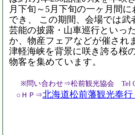
月下旬～5月下旬の一ヶ月間
でき、 この期間、会場では武
芸能の披露・山車巡行といっ
か、物産フェアなどが催され
津軽海峡を背景に咲き誇る桜
物客を集めています。
※問い合わせ⇒松前観光協会 Tel 0139
北海道松前藩観光奉行
○ＨＰ⇒