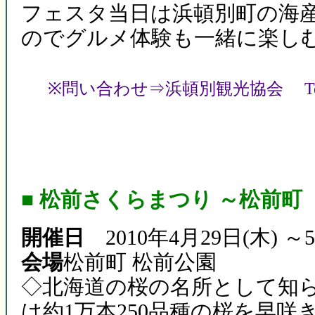
フェスタ当日は浜頓別町の海
のでグルメ体験も一緒に楽し
※問い合わせ⇒浜頓別観光協会 Tel 01
■ 松前さくらまつり ～松前町
開催日
2010年4月29日(木) 
会場
松前町 松前公園
◇北海道の桜の名所として知
は約1万本250品種の桜を早咲