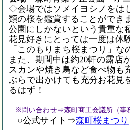
◇会場ではソメイヨシノをはじ
類の桜を鑑賞することができ
公園にしかないという貴重な
花見好きにとっては一度は体
「このもりまち桜まつり」な
また、期間中は約20軒の露店
スカンや焼き鳥など食べ物も
ぶらで出かけても充分お花見
るはず！
※問い合わせ⇒森町商工会議所（事務局） Te
○公式サイト⇒
森町桜まつり